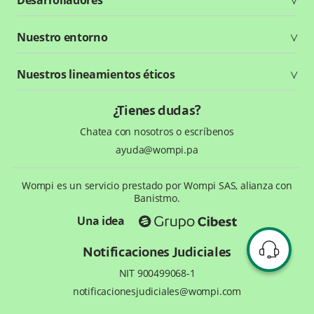
Planes y tarifas
Crea tu cuenta
Documentación técnica
Nuestro entorno
Seguridad
Recursos gráficos
Reglamento
¿Qué es Wompi?
Nuestros lineamientos éticos
Aprende con Wompi
Preguntas frecuentes
Código de Ética y Conducta
¿Tienes dudas?
Te ayudamos
Chatea con nosotros o escríbenos
ayuda@wompi.pa
Wompi es un servicio prestado por Wompi SAS, alianza con
Banistmo.
Una idea
Notificaciones Judiciales
NIT 900499068-1
notificacionesjudiciales@wompi.com